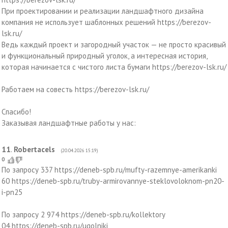
При проектировании и реализации ландшафтного дизайна
компания не использует шаблонных решений https://berezov-
lsk.ru/
Ведь каждый проект и загородный участок — не просто красивый
и функциональный природный уголок, а интересная история,
которая начинается с чистого листа бумаги https://berezov-lsk.ru/
Работаем на совесть https://berezov-lsk.ru/
Спасибо!
Заказывая ландшафтные работы у нас:
11
.
Robertacels
(20.04.2026 15:19)
0
По запросу 337 https://deneb-spb.ru/mufty-razemnye-amerikanki
60 https://deneb-spb.ru/truby-armirovannye-steklovoloknom-pn20-
i-pn25
По запросу 2 974 https://deneb-spb.ru/kollektory
04 https://deneb-spb.ru/ugolniki