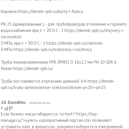
Корзина https://deneb-spb.ru/burty-i-flancy
PN 25 (армированные ) - для трубопроводов отопления и горячего
водоснабжения при t = 20 0 C - 2 https://deneb-spb.ru/shejvery-i-
torcevateli
5 МПа, при t = 90 0 C - 1 https://deneb-spb.ru/clientam
0 МПа https://deneb-spb.ru/truborezy-i-nozhnicy
Труба полипропиленовая PPR (PPRC) O 16х2,7 мм PN 20 SDR 6
белая https://deneb-spb.ru/
Трубы постовляются отрезками длинной 4 м https://deneb-
spb.ru/truby-armirovannye-steklovoloknom-pn20-i-pn25
10
.
DavidHes
(20.04.2026 03:36)
0
Если бизнес масштабируется, <a href="https://top-
manage.ru/">купить корпоративный портал</a> позволяет
устранить хаос в процессах, документообороте и ежедневной