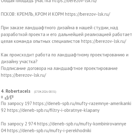
Общая площадь участка https://berezov-lsk.ru/
ПСКОВ: КРЕМЛЬ, КРОМ И КОРМ https://berezov-lsk.ru/
При заказе ландшафтного дизайна в нашей студии, над
разработкой проекта и его дальнейшей реализацией работает
целая команда опытных специалистов https://berezov-lsk.ru/
Как происходит работа по ландшафтному проектированию и
дизайну участка?
Подписание договора на ландшафтное проектирование
https://berezov-lsk.ru/
4
.
Robertacels
(17.04.2026 00:31)
0
По запросу 197 https://deneb-spb.ru/mufty-razemnye-amerikanki
92 https://deneb-spb.ru/filtry-i-obratnye-klapany
По запросу 2 974 https://deneb-spb.ru/mufty-kombinirovannye
04 https://deneb-spb.ru/mufty-i-perekhodniki