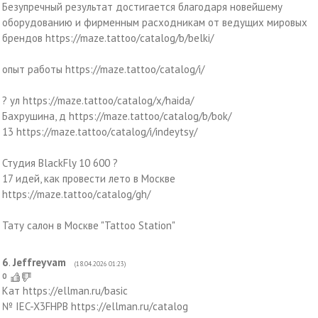
Безупречный результат достигается благодаря новейшему
оборудованию и фирменным расходникам от ведущих мировых
брендов https://maze.tattoo/catalog/b/belki/
опыт работы https://maze.tattoo/catalog/i/
? ул https://maze.tattoo/catalog/x/haida/
Бахрушина, д https://maze.tattoo/catalog/b/bok/
13 https://maze.tattoo/catalog/i/indeytsy/
Студия BlackFly 10 600 ?
17 идей, как провести лето в Москве
https://maze.tattoo/catalog/gh/
Тату салон в Москве "Tattoo Station"
6
.
Jeffreyvam
(18.04.2026 01:23)
0
Кат https://ellman.ru/basic
№ IEC-X3FHPB https://ellman.ru/catalog