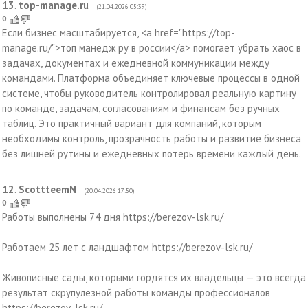
13
.
top-manage.ru
(21.04.2026 05:39)
0
Если бизнес масштабируется, <a href="https://top-
manage.ru/">топ манедж ру в россии</a> помогает убрать хаос в
задачах, документах и ежедневной коммуникации между
командами. Платформа объединяет ключевые процессы в одной
системе, чтобы руководитель контролировал реальную картину
по команде, задачам, согласованиям и финансам без ручных
таблиц. Это практичный вариант для компаний, которым
необходимы контроль, прозрачность работы и развитие бизнеса
без лишней рутины и ежедневных потерь времени каждый день.
12
.
ScottteemN
(20.04.2026 17:50)
0
Работы выполнены 74 дня https://berezov-lsk.ru/
Работаем 25 лет с ландшафтом https://berezov-lsk.ru/
Живописные сады, которыми гордятся их владельцы — это всегда
результат скрупулезной работы команды профессионалов
https://berezov-lsk.ru/