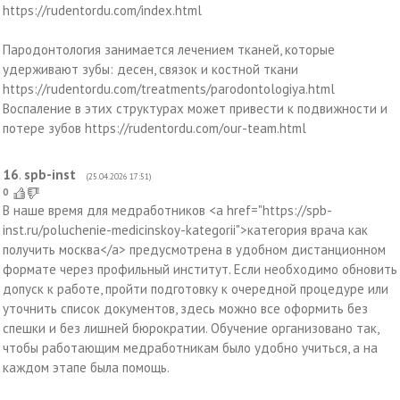
https://rudentordu.com/index.html
Пародонтология занимается лечением тканей, которые
удерживают зубы: десен, связок и костной ткани
https://rudentordu.com/treatments/parodontologiya.html
Воспаление в этих структурах может привести к подвижности и
потере зубов https://rudentordu.com/our-team.html
16
.
spb-inst
(25.04.2026 17:51)
0
В наше время для медработников <a href="https://spb-
inst.ru/poluchenie-medicinskoy-kategorii">категория врача как
получить москва</a> предусмотрена в удобном дистанционном
формате через профильный институт. Если необходимо обновить
допуск к работе, пройти подготовку к очередной процедуре или
уточнить список документов, здесь можно все оформить без
спешки и без лишней бюрократии. Обучение организовано так,
чтобы работающим медработникам было удобно учиться, а на
каждом этапе была помощь.