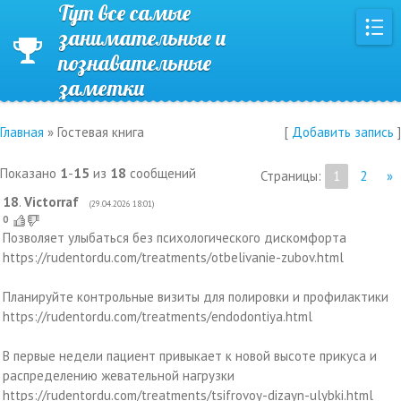
Тут все самые
занимательные и
познавательные
заметки
Главная
»
Гостевая книга
[
Добавить запись
]
Показано
1
-
15
из
18
сообщений
Страницы:
1
2
»
18
.
Victorraf
(29.04.2026 18:01)
0
Позволяет улыбаться без психологического дискомфорта
https://rudentordu.com/treatments/otbelivanie-zubov.html
Планируйте контрольные визиты для полировки и профилактики
https://rudentordu.com/treatments/endodontiya.html
В первые недели пациент привыкает к новой высоте прикуса и
распределению жевательной нагрузки
https://rudentordu.com/treatments/tsifrovoy-dizayn-ulybki.html