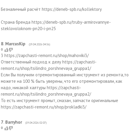
Безналичный расчёт https://deneb-spb.ru/kollektory
Страна бренда https://deneb-spb.ru/truby-armirovannye-
steklovoloknom-pn20-i-pn25
8
.
MarcusKip
(19.04.2026 04:56)
0
3 https://zapchasti-remont.ru/shop/mahoviki3/
Ответственный подход к делу https://zapchasti-
remont.ru/shop/tsilindro_porshnevaya_gruppa1/
Если Вы получили отремонтированный инструмент из ремонта,то
можете на 100 % быть уверены, что его отремонтировали, как
надо, никакой халтуры https://zapchasti-
remont.ru/shop/tsilindro_porshnevaya_gruppa2/
То есть инструмент промыт, смазан, запчасти оригинальные
https://zapchasti-remont.ru/shop/prokladki3/
7
.
Barryhor
(19.04.2026 02:07)
0